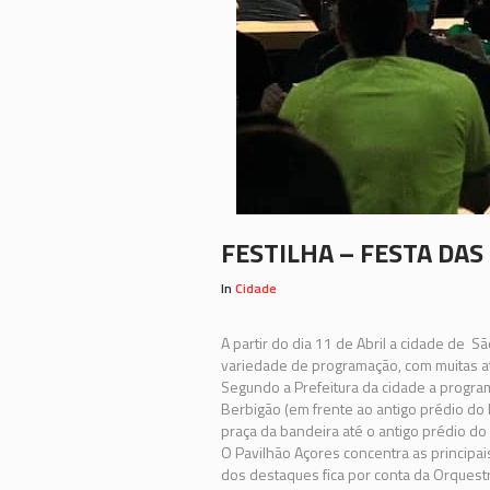
FESTILHA – FESTA DAS
In
Cidade
A partir do dia 11 de Abril a cidade de Sã
variedade de programação, com muitas atr
Segundo a Prefeitura da cidade a program
Berbigão (em frente ao antigo prédio do I
praça da bandeira até o antigo prédio do 
O Pavilhão Açores concentra as principai
dos destaques fica por conta da Orquest