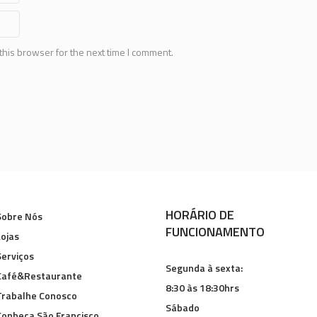
this browser for the next time I comment.
HORÁRIO DE
Sobre Nós
FUNCIONAMENTO
Lojas
Serviços
Segunda à sexta:
Café&Restaurante
8:30 às 18:30hrs
Trabalhe Conosco
Sábado
Conheça São Francisco