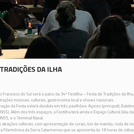
 TRADIÇÕES DA ILHA
o Francisco do Sul será o palco da 34ª Festilha – Festa de Tradições da Ilha.
ações musicais, culturais, gastronomia local e shows nacionais.
ação da Festa estará dividida em três pavilhões: Açores (principal); Babito
NSS). Além dos três espaços, a Festilha terá ainda o Espaço Cultural Júlia 
INSS, e o Terminal Naval.
s atrações culturais, com apresentação de corais, boi de mamão, roda de vio
ra Filarmônica da Serra Catarinense que se apresenta às 18 horas de sábad