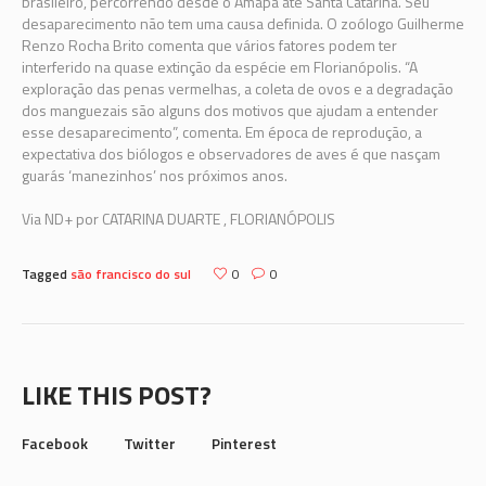
brasileiro, percorrendo desde o Amapá até Santa Catarina. Seu
desaparecimento não tem uma causa definida. O zoólogo Guilherme
Renzo Rocha Brito comenta que vários fatores podem ter
interferido na quase extinção da espécie em Florianópolis. “A
exploração das penas vermelhas, a coleta de ovos e a degradação
dos manguezais são alguns dos motivos que ajudam a entender
esse desaparecimento”, comenta. Em época de reprodução, a
expectativa dos biólogos e observadores de aves é que nasçam
guarás ‘manezinhos’ nos próximos anos.
Via ND+ por
CATARINA DUARTE , FLORIANÓPOLIS
Tagged
são francisco do sul
0
0
LIKE THIS POST?
Facebook
Twitter
Pinterest