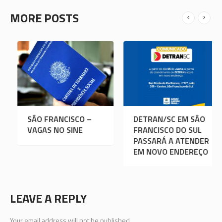
MORE POSTS
ICAS DE
SÃO FRANCISCO –
DETRAN
RAÇÃO DE
VAGAS NO SINE
FRANCI
L
PASSAR
EM NOV
LEAVE A REPLY
Your email address will not be published.