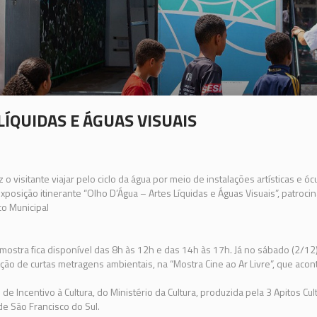
LÍQUIDAS E ÁGUAS VISUAIS
 o visitante viajar pelo ciclo da água por meio de instalações artísticas e ó
xposição itinerante “Olho D’Água – Artes Líquidas e Águas Visuais”, patroci
co Municipal
a mostra fica disponível das 8h às 12h e das 14h às 17h. Já no sábado (2/1
ção de curtas metragens ambientais, na “Mostra Cine ao Ar Livre”, que ac
 de Incentivo à Cultura, do Ministério da Cultura, produzida pela 3 Apitos Cul
 de São Francisco do Sul.