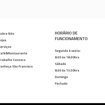
HORÁRIO DE
Sobre Nós
FUNCIONAMENTO
Lojas
Serviços
Segunda à sexta:
Café&Restaurante
8:30 às 18:30hrs
Trabalhe Conosco
Sábado
Conheça São Francisco
8:30 às 13:30hrs
Domingo
Fechado