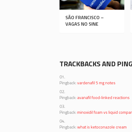
SÃO FRANCISCO –
VAGAS NO SINE
TRACKBACKS AND PIN
Pingback:
vardenafil 5 mg notes
Pingback:
avanafil food‑linked reactions
Pingback:
minoxidil foam vs liquid compa
Pingback:
what is ketoconazole cream