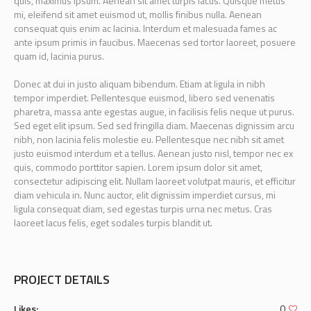
quis, maximus ipsum. Aenean sit amet turpis lacus. Quisque metus
mi, eleifend sit amet euismod ut, mollis finibus nulla. Aenean
consequat quis enim ac lacinia. Interdum et malesuada fames ac
ante ipsum primis in faucibus. Maecenas sed tortor laoreet, posuere
quam id, lacinia purus.
Donec at dui in justo aliquam bibendum. Etiam at ligula in nibh
tempor imperdiet. Pellentesque euismod, libero sed venenatis
pharetra, massa ante egestas augue, in facilisis felis neque ut purus.
Sed eget elit ipsum. Sed sed fringilla diam. Maecenas dignissim arcu
nibh, non lacinia felis molestie eu. Pellentesque nec nibh sit amet
justo euismod interdum et a tellus. Aenean justo nisl, tempor nec ex
quis, commodo porttitor sapien. Lorem ipsum dolor sit amet,
consectetur adipiscing elit. Nullam laoreet volutpat mauris, et efficitur
diam vehicula in. Nunc auctor, elit dignissim imperdiet cursus, mi
ligula consequat diam, sed egestas turpis urna nec metus. Cras
laoreet lacus felis, eget sodales turpis blandit ut.
PROJECT DETAILS
Likes:
0