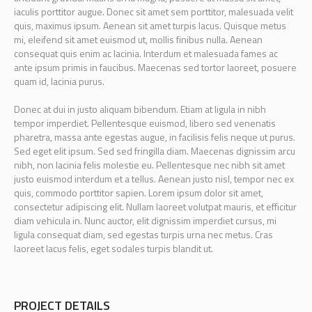
iaculis porttitor augue. Donec sit amet sem porttitor, malesuada velit
quis, maximus ipsum. Aenean sit amet turpis lacus. Quisque metus
mi, eleifend sit amet euismod ut, mollis finibus nulla. Aenean
consequat quis enim ac lacinia. Interdum et malesuada fames ac
ante ipsum primis in faucibus. Maecenas sed tortor laoreet, posuere
quam id, lacinia purus.
Donec at dui in justo aliquam bibendum. Etiam at ligula in nibh
tempor imperdiet. Pellentesque euismod, libero sed venenatis
pharetra, massa ante egestas augue, in facilisis felis neque ut purus.
Sed eget elit ipsum. Sed sed fringilla diam. Maecenas dignissim arcu
nibh, non lacinia felis molestie eu. Pellentesque nec nibh sit amet
justo euismod interdum et a tellus. Aenean justo nisl, tempor nec ex
quis, commodo porttitor sapien. Lorem ipsum dolor sit amet,
consectetur adipiscing elit. Nullam laoreet volutpat mauris, et efficitur
diam vehicula in. Nunc auctor, elit dignissim imperdiet cursus, mi
ligula consequat diam, sed egestas turpis urna nec metus. Cras
laoreet lacus felis, eget sodales turpis blandit ut.
PROJECT DETAILS