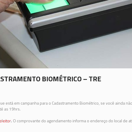
ASTRAMENTO BIOMÉTRICO – TRE
e está em campanha para o Cadastramento Biométrico, se você ainda não 
té as 19hrs.
leitor
.
O comprovante do agendamento informa o endereço do local de a