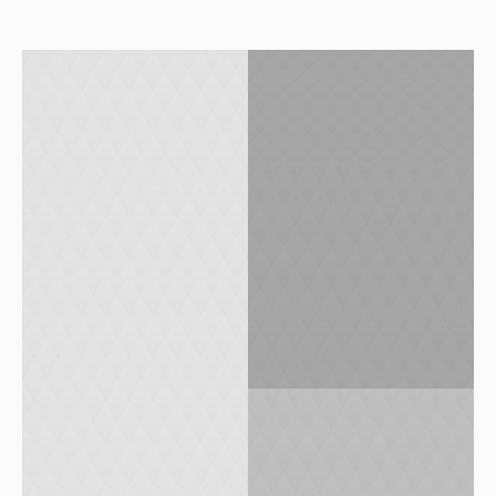
BIG SALE IN SHOPPING
MALL
1
0
-20% SALE
COLLECTION
F/W2015-16
1
0
CRAZY BOWLING
NIGHT
1
0