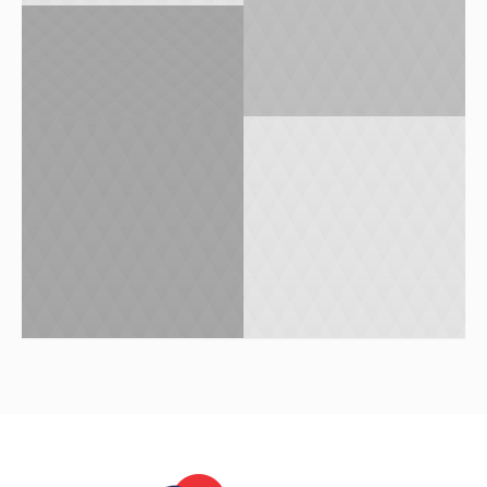
CINEMA CITY
1
0
GIVES MONEY FOR
-70% ON ALL
YOUR PURCHASES
CLOTHING
0
0
1
0
FUN, HAPPINESS,
COFFEE TIME
EMOTIONS
1
0
0
0